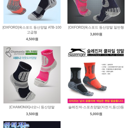
[OXFORD]옥스포드 등산양말 ATB-100
[OXFORD]옥스포드 등산양말 일반형
고급형
3,800원
4,500원
[CHAMONIX]샤모니 등산양말
슬레진져-스포츠양말(자전거,등산)등
3,500원
5,000원