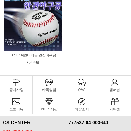
[BigLine]안터지는 안전야구공
7,800원
공지사항
카톡상담
Q&A
멤버쉽
포토리뷰
VIP 게시판
배송조회
기획전
CS CENTER
777537-04-003640