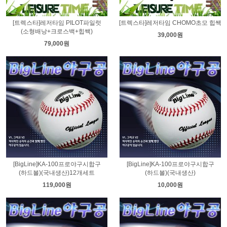
[트렉스타]레저타임 PILOT파일럿
[트렉스타]레저타임 CHOMO초모 힙쌕
(소형배낭+크로스백+힙쌕)
39,000원
79,000원
[BigLine]KA-100프로야구시합구
[BigLine]KA-100프로야구시합구
(하드볼)(국내생산)12개세트
(하드볼)(국내생산)
119,000원
10,000원