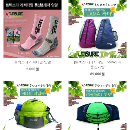
트렉스타 레져타임-양말
[트렉스타]레저타임 LAMA라마
등산가방
5,000원
89,000원