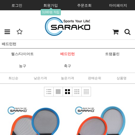
로그인
회원가입
주문조회
마이페이지
3,000원 적립
배드민턴
헬스/다이어트
배드민턴
트램폴린
농구
축구
최신순
낮은가격
높은가격
판매순위
상품명