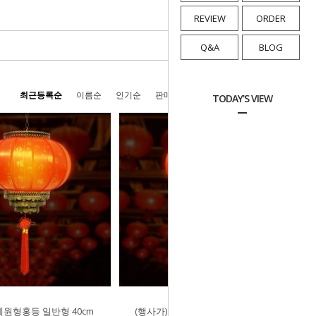
REVIEW
ORDER
Q&A
BLOG
최근등록순
이름순
인기순
판매순
높은가격순
낮은가격순
TODAY'S VIEW
제원형홍등 일반형 40cm
(행사가)철제원형홍등 일반형 30cm