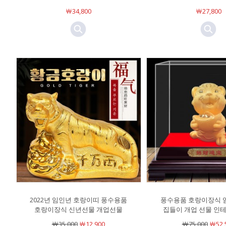
￦34,800
￦27,800
2022년 임인년 호랑이띠 풍수용품
풍수용품 호랑이장식 
호랑이장식 신년선물 개업선물
집들이 개업 선물 인
￦35,000
￦12,900
￦75,000
￦52,