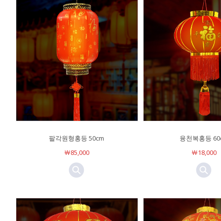
팔각원형홍등 50cm
융천복홍등 60
￦85,000
￦18,000