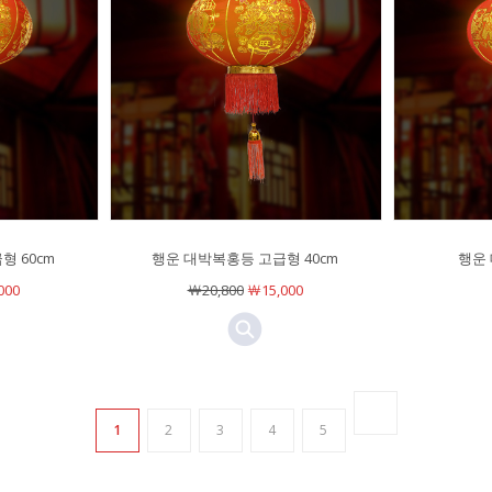
 60cm
행운 대박복홍등 고급형 40cm
행운 
000
￦20,800
￦15,000
1
2
3
4
5