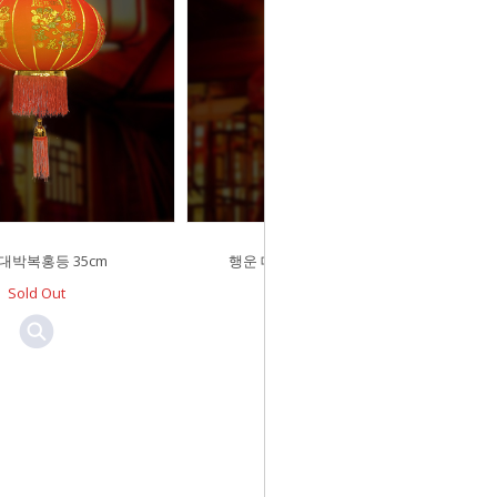
대박복홍등 35cm
행운 대박복홍등 고급형 30cm
Sold Out
￦19,600
￦13,000