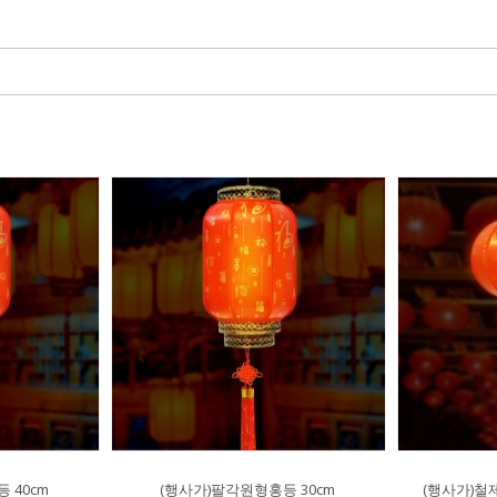
 40cm
(행사가)팔각원형홍등 30cm
(행사가)철