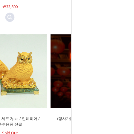
￦33,800
￦24,800
세트 2pcs / 인테리어 /
(행사가)철제원형홍등 일반형 50cm
풍수용품 선물
￦44,800
Sold Out