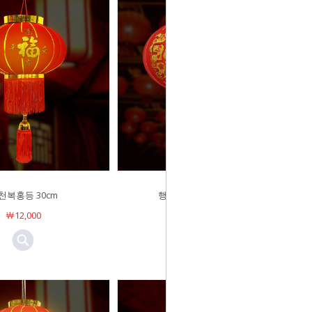
천복홍등 30cm
행운 대박복홍등 60cm
￦12,000
Sold Out