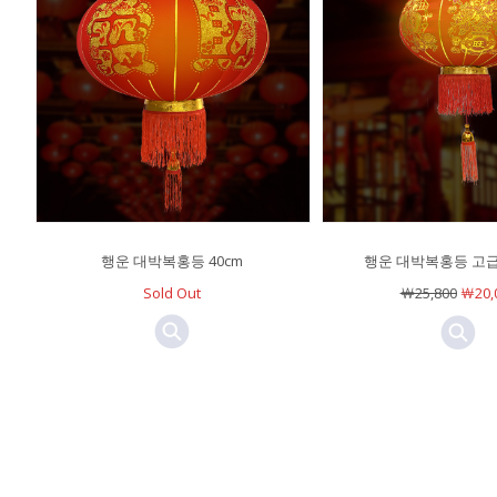
행운 대박복홍등 40cm
행운 대박복홍등 고급형
Sold Out
￦25,800
￦20,