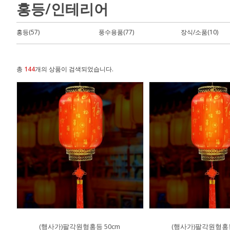
홍등/인테리어
홍등(57)
풍수용품(77)
장식/소품(10)
총
144
개의 상품이 검색되었습니다.
(행사가)팔각원형홍등 50cm
(행사가)팔각원형홍등