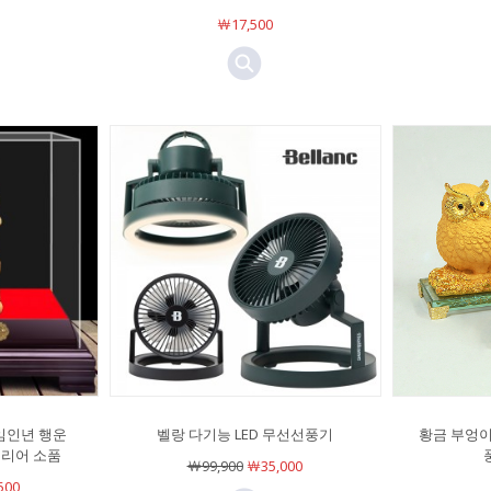
￦17,500
임인년 행운
벨랑 다기능 LED 무선선풍기
황금 부엉이 
테리어 소품
￦99,900
￦35,000
500