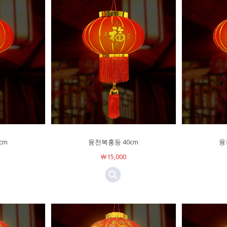
cm
융천복홍등 40cm
융
￦15,000