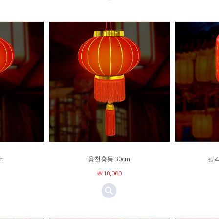
m
융천홍등 30cm
팔각
￦10,000