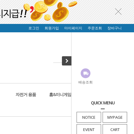
로그인
회원가입
마이페이지
주문조회
장바구니
배송조회
자전거 용품
홈&미니게임
생활&건강
QUICK MENU
NOTICE
MYPAGE
· HOME
>
홍등/인테리어
EVENT
CART