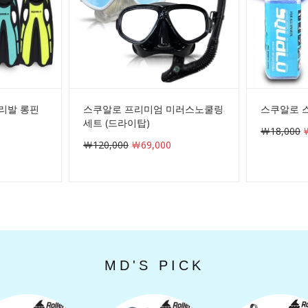
리발 롱핀
스쿠알로 프리미엄 미러스노쿨링
스쿠알로 
세트 (드라이탑)
￦18,000
￦
￦120,000
￦69,000
MD'S PICK