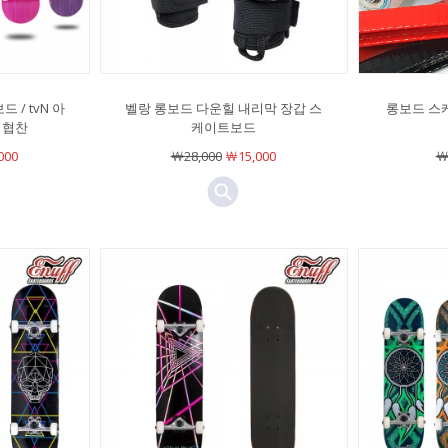
/ tvN 아
벨랑 롱보드 다운힐 내리막 장갑 스
롱보드 스
 협찬
케이트보드
000
￦28,000
￦15,000
￦