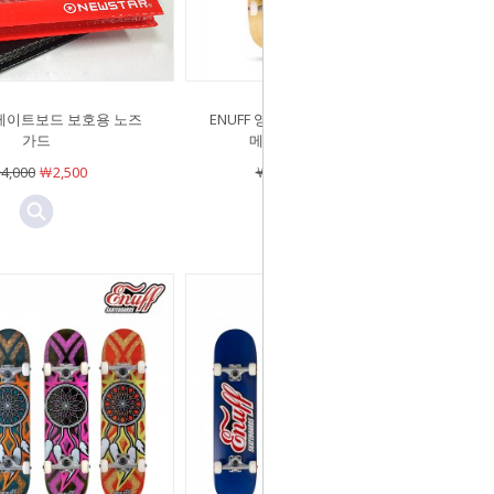
케이트보드 보호용 노즈
ENUFF 영국 스케이트보드 컴플리트
가드
메이킹웨이브 31.5인치
4,000
￦2,500
￦188,000
￦138,000