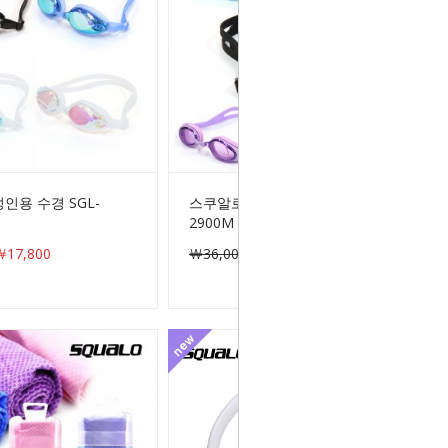
인용 수경 SGL-
스쿠알로 주니어 수경 SGL-
2900M
17,800
￦36,000
￦16,800