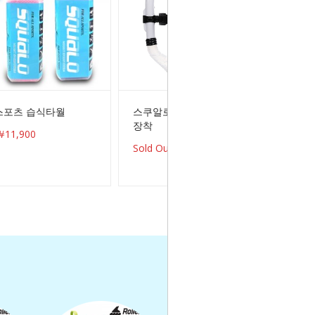
스포츠 습식타월
스쿠알로 센터스노쿨3 드라이탑
장착
11,900
Sold Out