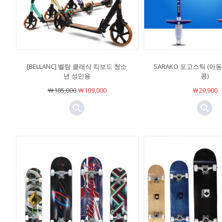
[BELLANC] 벨랑 클래식 킥보드 청소
SARAKO 포고스틱 (아
년 성인용
콩)
￦185,000
￦109,000
￦29,900