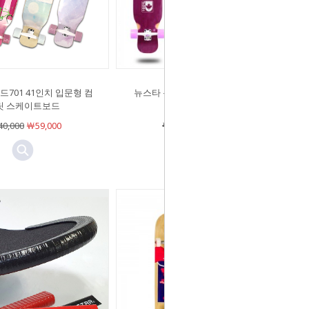
701 41인치 입문형 컴
뉴스타 롱보드801 41인치 / 댄싱보
릿 스케이트보드
드
0,000
￦59,000
￦150,000
￦59,000