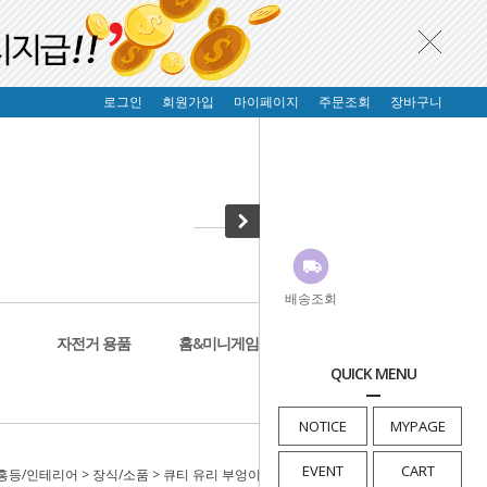
로그인
회원가입
마이페이지
주문조회
장바구니
배송조회
자전거 용품
홈&미니게임
생활&건강
QUICK MENU
NOTICE
MYPAGE
EVENT
CART
홍등/인테리어
>
장식/소품
> 큐티 유리 부엉이 인테리어 소품 풍수용품 선물