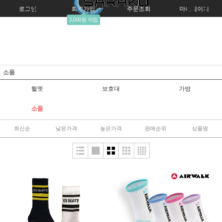
로그인
회원가입
주문조회
마이페이지
3,000원 적립
소품
헬멧
보호대
가방
소품
최신순
낮은가격
높은가격
판매순위
상품명