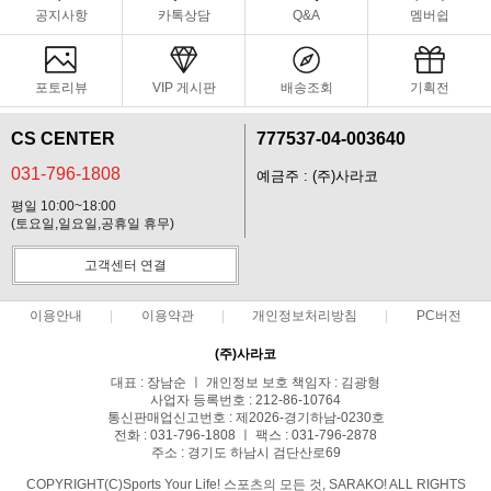
공지사항
카톡상담
Q&A
멤버쉽
포토리뷰
VIP 게시판
배송조회
기획전
CS CENTER
777537-04-003640
031-796-1808
예금주 : (주)사라코
평일 10:00~18:00
(토요일,일요일,공휴일 휴무)
고객센터 연결
이용안내
이용약관
개인정보처리방침
PC버전
(주)사라코
대표 : 장남순 ㅣ 개인정보 보호 책임자 : 김광형
사업자 등록번호 : 212-86-10764
통신판매업신고번호 : 제2026-경기하남-0230호
전화 : 031-796-1808 ㅣ 팩스 : 031-796-2878
주소 : 경기도 하남시 검단산로69
COPYRIGHT(C)Sports Your Life! 스포츠의 모든 것, SARAKO! ALL RIGHTS